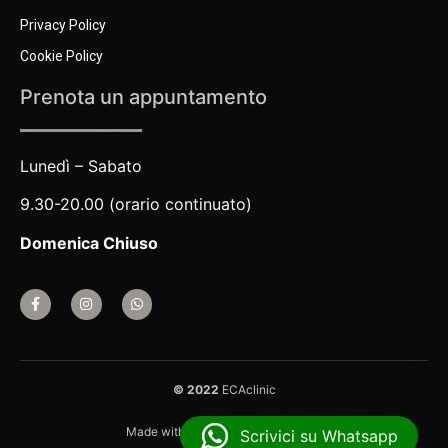
Privacy Policy
Cookie Policy
Prenota un appuntamento
Lunedì – Sabato
9.30-20.00 (orario continuato)
Domenica Chiuso
© 2022
ECAclinic
Made with
by
X5G Agenzia Web
Scrivici su Whatsapp